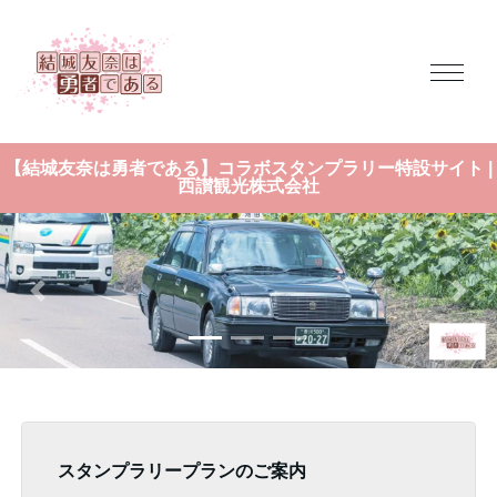
【結城友奈は勇者である】コラボスタンプラリー特設サイト |
西讃観光株式会社
前の画像へ
次の
スタンプラリープランのご案内