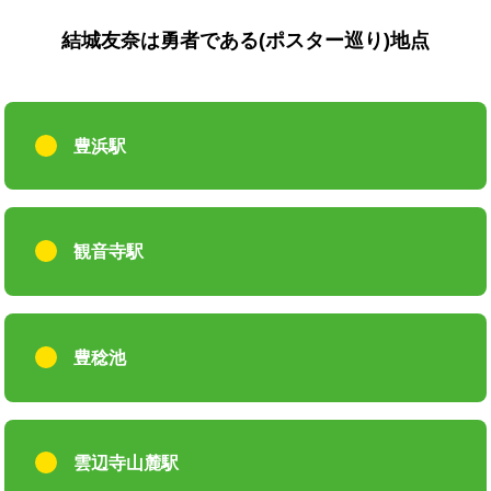
結城友奈は勇者である(ポスター巡り)地点
豊浜駅
観音寺駅
豊稔池
雲辺寺山麓駅